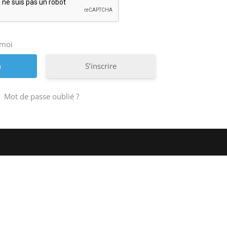
 moi
S’inscrire
Mot de passe oublié ?